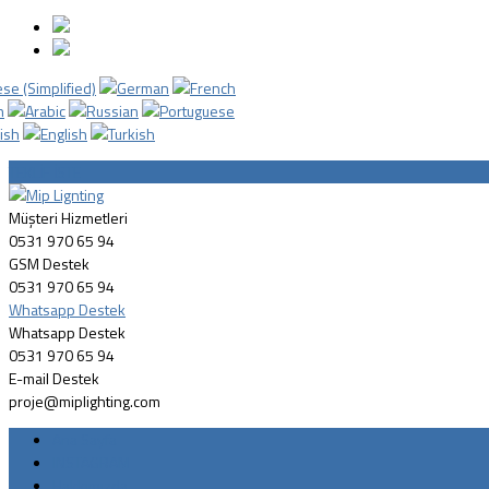
TEKLİF İSTE
Müşteri Hizmetleri
0531 970 65 94
GSM Destek
0531 970 65 94
Whatsapp Destek
Whatsapp Destek
0531 970 65 94
E-mail Destek
proje@miplighting.com
Ana Sayfa
INSTAGRAM
Hakkımızda