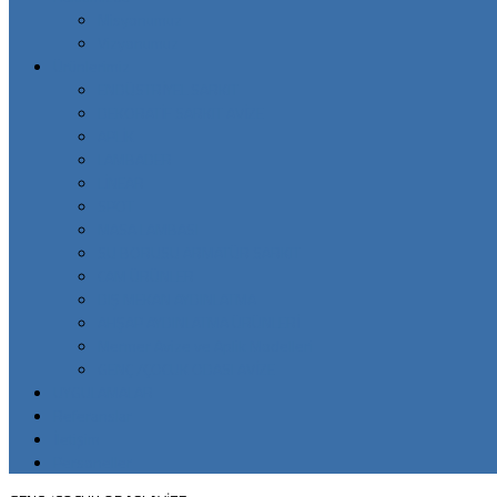
Misyonumuz
Vizyonumuz
Ürünlerimiz
ENDÜSTRİYEL SARKIT
DEKORATİF SARKIT AVİZE
APLİK
LAMBADER
LİNEAR
SPOT
MASA LAMBASI
SU BORUSU ARMATÜR SARKIT
CAM ÜRÜNLER
DIŞ MEKAN AYDINLATMA
AHŞAP AYDINLATMA ÜRÜNLERİ
Mermer Avize ve Aplik Modelleri
GENÇ /ÇOCUK ODASI AVİZE
UYGULAMALAR
Referanslar
İletişim
Personeller