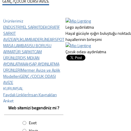
GENÇ /ÇOCUK ODASI AVİZE
Ürünlerimiz
ENDÜSTRİYEL SARKIT
DEKORATİF
Lego aydınlatma
SARKIT
Hayal gücüyle ışığın buluştuğu nokta
AVİZE
APLİK
LAMBADER
LİNEAR
SPOT
hayallerinin birleşimi
MASA LAMBASI
SU BORUSU
ARMATÜR SARKIT
CAM
Çocuk odası aydınlatma
ÜRÜNLER
DIŞ MEKAN
AYDINLATMA
AHŞAP AYDINLATMA
ÜRÜNLERİ
Mermer Avize ve Aplik
Modelleri
GENÇ /ÇOCUK ODASI
AVİZE
KURUMSAL
Faydalı Linkler
İnsan Kaynakları
Anket
Web sitemizi begendiniz mi ?
Evet
Hayir